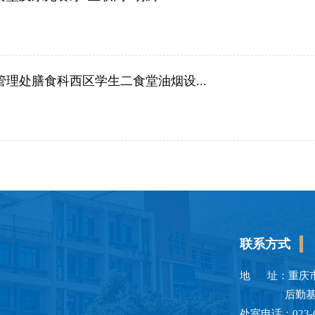
管理处膳食科西区学生二食堂油烟设...
联系方式
地 址：重庆市
后勤基建管
处室电话：023-6